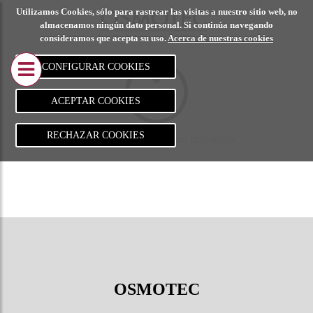
Utilizamos Cookies, sólo para rastrear las visitas a nuestro sitio web, no
CALCULO DE
PROYECT
almacenamos ningún dato personal. Si continúa navegando
consideramos que acepta su uso.
Acerca de nuestras cookies
ESTRUCTURAS
REALIZA
CONFIGURAR COOKIES
Metálica
Adecuació
edificio in
ACEPTAR COOKIES
Hormigón
comercial
RECHAZAR COOKIES
Esta categoría no está aun disponible.
Madera
Edifici
comerc
Adecua
local
comerc
Sala
OSMOTEC
polival