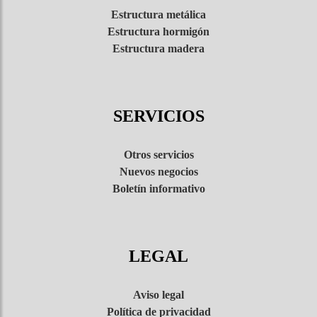
Estructura metálica
Viviendas
Estructura hormigón
unifamilia
Estructura madera
Menorc
Ca la c
SERVICIOS
Palau S
Otros servicios
Nuevos negocios
Adecuació
Boletín informativo
viviendas
Finiste
LEGAL
Obra 5
Obra 5
Aviso legal
Política de privacidad