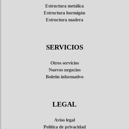
Estructura metálica
Viviendas
Estructura hormigón
unifamilia
Estructura madera
Menorc
Ca la c
SERVICIOS
Palau S
Otros servicios
Nuevos negocios
Adecuació
Boletín informativo
viviendas
Finiste
LEGAL
Obra 5
Obra 5
Aviso legal
Política de privacidad