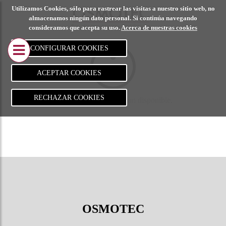
Utilizamos Cookies, sólo para rastrear las visitas a nuestro sitio web, no
CALCULO DE
PROYECT
almacenamos ningún dato personal. Si continúa navegando
consideramos que acepta su uso.
Acerca de nuestras cookies
ESTRUCTURAS
REALIZA
CONFIGURAR COOKIES
Metálica
Adecuació
edificio in
ACEPTAR COOKIES
Hormigón
comercial
RECHAZAR COOKIES
Esta categoría no está aun disponible.
Madera
Edifici
comerc
Adecua
local
comerc
Sala
OSMOTEC
polival