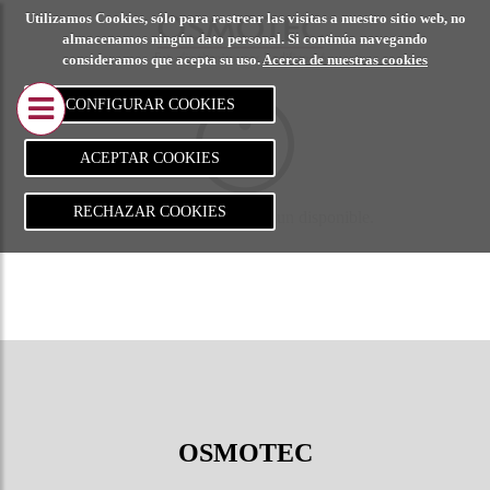
Utilizamos Cookies, sólo para rastrear las visitas a nuestro sitio web, no
CALCULO DE
PROYECT
almacenamos ningún dato personal. Si continúa navegando
consideramos que acepta su uso.
Acerca de nuestras cookies
ESTRUCTURAS
REALIZA
CONFIGURAR COOKIES
Metálica
Adecuació
edificio in
ACEPTAR COOKIES
Hormigón
comercial
RECHAZAR COOKIES
Esta categoría no está aun disponible.
Madera
Edifici
comerc
Adecua
local
comerc
Sala
OSMOTEC
polival