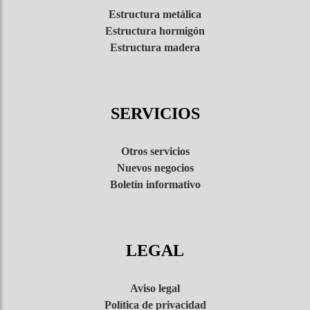
Estructura metálica
Viviendas
Estructura hormigón
unifamilia
Estructura madera
Menorc
Ca la c
SERVICIOS
Palau S
Otros servicios
Nuevos negocios
Adecuació
Boletín informativo
viviendas
Finiste
LEGAL
Obra 5
Obra 5
Aviso legal
Política de privacidad