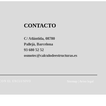
CONTACTO
C/ Atlántida, 08780
Pallejà, Barcelona
93 680 52 52
osmotec@calculodeestructuras.es
CON EL EXCLUSIVO
Sitemap
|
Aviso legal