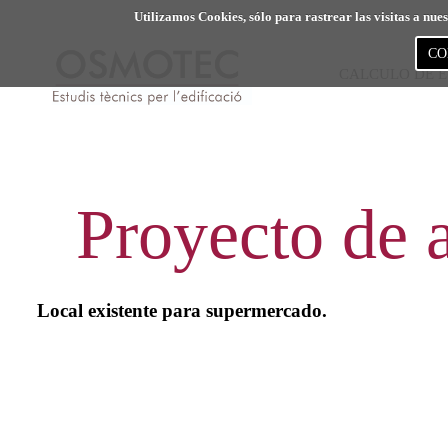
Utilizamos Cookies, sólo para rastrear las visitas a nu
CO
CALCULO DE 
Proyecto de 
Local existente para supermercado.