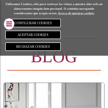
Utilizamos Cookies, sólo para rastrear las visitas a nuestro sitio web, no
CALCULO DE
PROYECT
almacenamos ningún dato personal. Si continúa navegando
consideramos que acepta su uso.
Acerca de nuestras cookies
ESTRUCTURAS
REALIZA
CONFIGURAR COOKIES
Metálica
Adecuació
edificio in
ACEPTAR COOKIES
Hormigón
comercial
RECHAZAR COOKIES
BLOG
Madera
Edifici
comerc
Adecua
local
comerc
Sala
polival