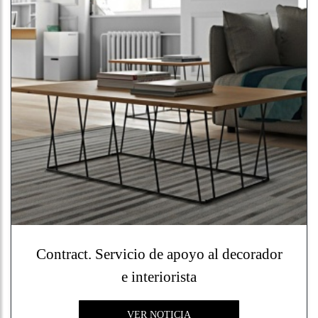
Viviendas
unifamilia
Menorc
Ca la c
Palau S
Adecuació
viviendas
Finiste
Contract. Servicio de apoyo al decorador
Obra 5
e interiorista
Obra 5
VER NOTICIA